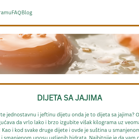
ramu
FAQ
Blog
DIJETA SA JAJIMA
ite jednostavnu i jeftinu dijetu onda je to dijeta sa jajima?
ćava da vrlo lako i brzo izgubite višak kilograma uz veom
 Kao i kod svake druge dijete i ovde je suština u smanjen
a i smanjenom unosu ugljenih hidrata. Najbitnije je da vam d