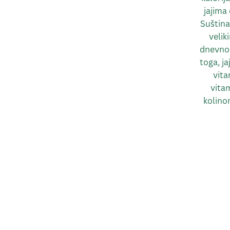
jajima
Suština 
velik
dnevno 
toga, j
vita
vitam
kolinom