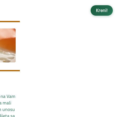
Kreni!
 Ona Vam
a mali
om unosu
ijeta sa