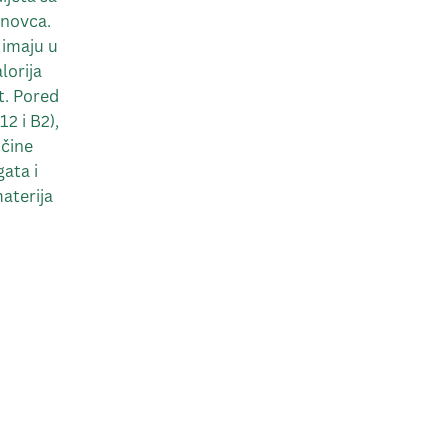
 novca.
h imaju u
lorija
t. Pored
2 i B2),
ičine
gata i
materija