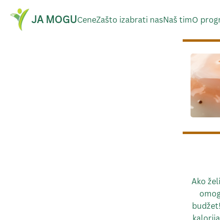
JA MOGU
Cene
Zašto izabrati nas
Naš tim
O prog
Ako žel
omogu
budžet!
kalorij