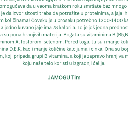
 omogućava da u veoma kratkom roku smršate bez mnogo
je da izvor sitosti treba da potražite u proteinima, a jaja i
im količinama! Čoveku je u proseku potrebno 1200-1400 ka
a jedno kuvano jaje ima 78 kalorija. To je još jedna prednos
aja su puna hranjivih materija. Bogata su vitaminima B (B5,B1
minom A, fosforom, selenom. Pored toga, tu su i manje kol
ina D,E,K, kao i manje količine kalcijuma i cinka. Ona su bo
, koji pripada grupi B vitamina, a koji je zapravo hranjiva 
koju naše telo koristi u izgradnji ćelija.
JAMOGU Tim