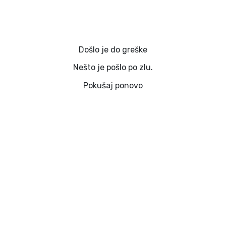
Došlo je do greške
Nešto je pošlo po zlu.
Pokušaj ponovo