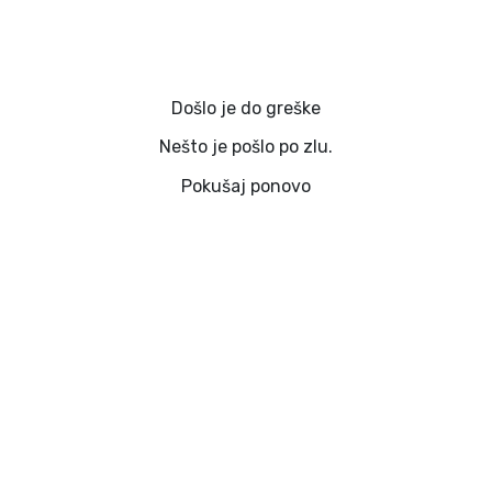
Došlo je do greške
Nešto je pošlo po zlu.
Pokušaj ponovo